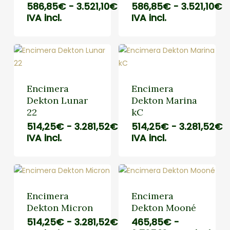
Rango
R
586,85
€
-
3.521,10
€
586,85
€
-
3.521,10
€
de
d
IVA incl.
IVA incl.
precios:
p
desde
d
586,85€
5
hasta
h
3.521,10€
3
Encimera
Encimera
Dekton Lunar
Dekton Marina
22
kC
Rango
R
514,25
€
-
3.281,52
€
514,25
€
-
3.281,52
€
de
d
IVA incl.
IVA incl.
precios:
p
desde
d
514,25€
5
hasta
h
3.281,52€
3
Encimera
Encimera
Dekton Micron
Dekton Mooné
Rango
514,25
€
-
3.281,52
€
465,85
€
-