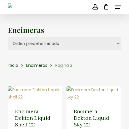
Menu
Skip
to
account
main
content
Encimeras
Inicio
Encimeras
Página 3
Encimera
Encimera
Dekton Liquid
Dekton Liquid
Shell 22
Sky 22