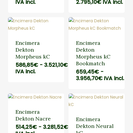
de
Rango
IVA incl.
2.795,10
€
IVA incl.
precios:
de
desde
precios:
514,25€
desde
hasta
465,85€
3.281,52€
hasta
2.795,10€
Encimera
Encimera
Dekton
Dekton
Morpheus kC
Morpheus kC
Bookmatch
Rango
586,85
€
-
3.521,10
€
de
IVA incl.
659,45
€
-
precios:
Rango
3.956,70
€
IVA incl.
desde
de
586,85€
precios:
hasta
desde
3.521,10€
659,45€
hasta
Encimera
3.956,70€
Dekton Nacre
Encimera
Dekton Neural
Rango
514,25
€
-
3.281,52
€
kC