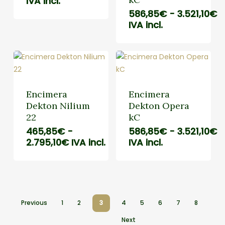
de
IVA incl.
precios:
R
586,85
€
-
3.521,10
€
desde
d
IVA incl.
514,25€
p
hasta
d
3.281,52€
5
h
3
Encimera
Encimera
Dekton Nilium
Dekton Opera
22
kC
R
465,85
€
-
586,85
€
-
3.521,10
€
Rango
d
2.795,10
€
IVA incl.
IVA incl.
de
p
precios:
d
desde
5
465,85€
h
hasta
3
Previous
1
2
3
4
5
6
7
8
2.795,10€
Next