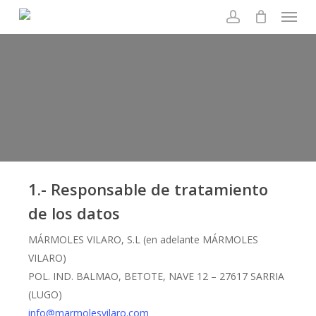
Menu
Skip
to
account
main
Política de
content
privacidad
1.- Responsable de tratamiento
de los datos
MÁRMOLES VILARO, S.L (en adelante MÁRMOLES
VILARO)
POL. IND. BALMAO, BETOTE, NAVE 12 – 27617 SARRIA
(LUGO)
info@marmolesvilaro.com