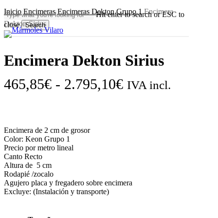
Skip
Inicio
Encimeras
Encimeras Dekton
Grupo 1
Encimera
Hit enter to search or ESC to
to
Dekton Sirius
close
main
Search
content
Close
Search
Encimera Dekton Sirius
Rango
465,85
€
-
2.795,10
€
IVA incl.
de
precios:
desde
Encimera de 2 cm de grosor
465,85€
Color: Keon Grupo 1
Precio por metro lineal
hasta
Canto Recto
Altura de 5 cm
2.795,10€
Rodapié /zocalo
Agujero placa y fregadero sobre encimera
Excluye: (Instalación y transporte)