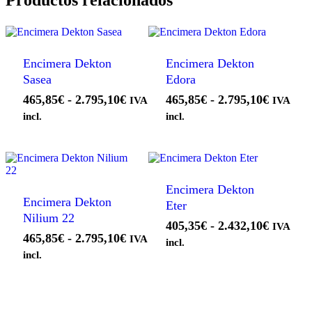
Encimera Dekton
Encimera Dekton
Sasea
Edora
Rango
Rango
465,85
€
-
2.795,10
€
465,85
€
-
2.795,10
€
IVA
IVA
de
de
incl.
incl.
precios:
precios:
desde
desde
465,85€
465,85€
hasta
hasta
Encimera Dekton
2.795,10€
2.795,1
Encimera Dekton
Eter
Nilium 22
Rango
405,35
€
-
2.432,10
€
IVA
Rango
465,85
€
-
2.795,10
€
IVA
de
incl.
de
precios:
incl.
precios:
desde
desde
405,35€
465,85€
hasta