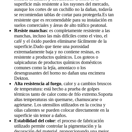
superficie más resistente a los rayones del mercado,
aunque los cortes de un cuchillo no la dañan, todavía
se recomiendan tablas de cortar para protegerla.Es tan
resistente que es recomendable para su instalación en
suelos comerciales y áreas de alto tráfico peatonal.
Resiste manchas
: es completamente resistente a las
manchas, incluso las más difíciles como el vino, el
café y el óxido pueden eliminarse fácilmente de la
superficie.Dado que tiene una porosidad
extremadamente baja y no contiene resinas, es
resistente a productos químicos. Los goteos o
salpicaduras de productos químicos domésticos
comunes como la lejía, amoniaco o los
desengrasantes del horno no dañan una encimera
Dekton.
Alta resistencia al fuego
, calor y a cambios bruscos
de temperatura: está hecho a prueba de golpes
térmicos tanto de calor como de frío extremo.Soporta
altas temperaturas sin quemarse, chamuscarse o
agrietarse. Los utensilios utilizados en la cocina y
ollas calientes se pueden colocar directamente en la
superficie sin temor a daños.
Estabilidad del color
: el proceso de fabricación
utilizado permite controlar la pigmentación y la
decoración del material, proporcionando una mejor