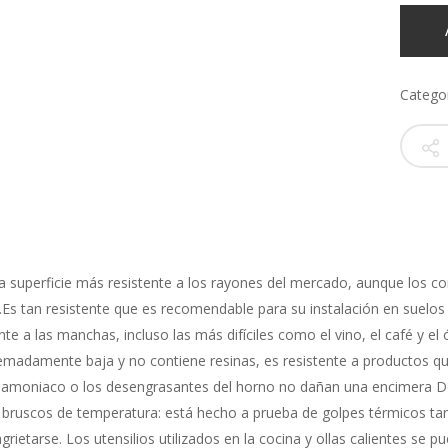
Catego
la superficie más resistente a los rayones del mercado, aunque los cor
Es tan resistente que es recomendable para su instalación en suelos 
te a las manchas, incluso las más difíciles como el vino, el café y el
emadamente baja y no contiene resinas, es resistente a productos q
 amoniaco o los desengrasantes del horno no dañan una encimera D
s bruscos de temperatura: está hecho a prueba de golpes térmicos ta
etarse. Los utensilios utilizados en la cocina y ollas calientes se pu