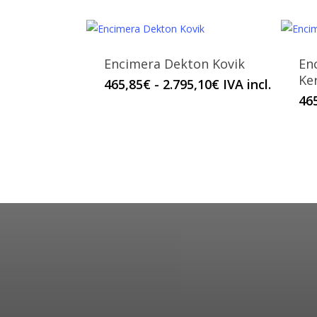
Encimera Dekton Kovik
En
Ke
Este
Rango
465,85
€
-
2.795,10
€
IVA incl.
de
46
producto
precios:
tiene
desde
múltiples
465,85€
variantes.
hasta
Las
2.795,10€
opciones
se
pueden
elegir
en
la
página