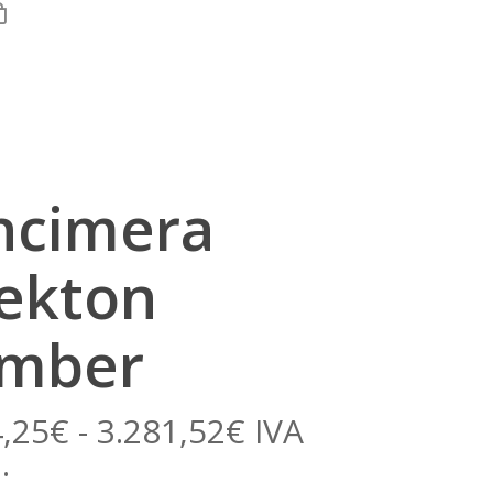
0
unt
ncimera
ekton
mber
Rango
,25
€
-
3.281,52
€
IVA
de
.