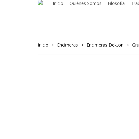
Inicio
Quiénes Somos
Filosofía
Tra
Skip
to
main
content
Inicio
Encimeras
Encimeras Dekton
Gr