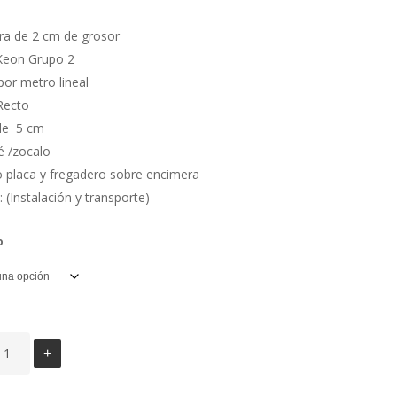
precios:
desde
ra de 2 cm de grosor
514,25€
 Keon Grupo 2
hasta
por metro lineal
3.281,52€
Recto
 de 5 cm
é /zocalo
 placa y fregadero sobre encimera
: (Instalación y transporte)
o