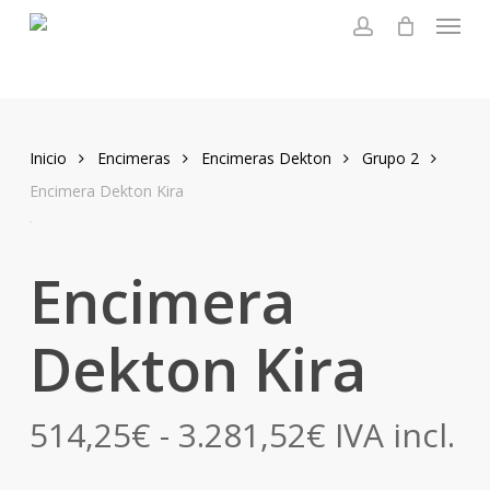
Menu
Skip
to
account
main
content
Inicio
Encimeras
Encimeras Dekton
Grupo 2
Encimera Dekton Kira
Encimera
Dekton Kira
Rango
514,25
€
-
3.281,52
€
IVA incl.
de