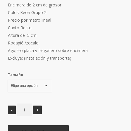
precios:
Encimera de 2 cm de grosor
desde
Color: Keon Grupo 2
514,25€
Precio por metro lineal
hasta
Canto Recto
3.281,52€
Altura de 5 cm
Rodapié /zocalo
Agujero placa y fregadero sobre encimera
Excluye: (Instalación y transporte)
Tamaño