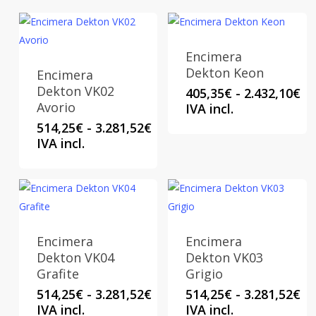
Encimera
Dekton Keon
Encimera
Dekton VK02
Ra
405,35
€
-
2.432,10
€
Avorio
de
IVA incl.
pr
Rango
514,25
€
-
3.281,52
€
de
de
IVA incl.
40
precios:
ha
desde
2.
514,25€
hasta
3.281,52€
Encimera
Encimera
Dekton VK04
Dekton VK03
Grafite
Grigio
Rango
Ra
514,25
€
-
3.281,52
€
514,25
€
-
3.281,52
€
de
de
IVA incl.
IVA incl.